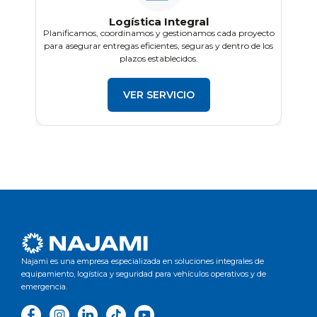
Logística Integral
s
Planificamos, coordinamos y gestionamos cada proyecto
R
 o
para asegurar entregas eficientes, seguras y dentro de los
plazos establecidos.
VER SERVICIO
Najami es una empresa especializada en soluciones integrales de
equipamiento, logística y seguridad para vehículos operativos y de
emergencia.